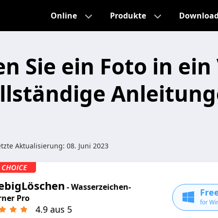
Online
Produkte
Downloa
n Sie ein Foto in ein
ollständige Anleitun
tzte Aktualisierung:
08. Juni 2023
iebigLöschen
- Wasserzeichen-
Fre
rner Pro
for Wi
4.9 aus 5