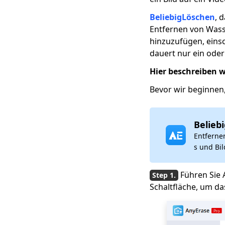
[Zuverlässig]
BeliebigLöschen
, 
[8 bewährte
Entfernen von Wass
Methoden] Entfernen
Sie Wasserzeichen
hinzuzufügen, einsc
aus Videos ohne
dauert nur ein oder 
Unschärfe
Hier beschreiben wi
So teilen Sie ein
TikTok-Video auf
Bevor wir beginnen,
Instagram und
Facebook 2023
Belieb
So entfernen Sie
Instagram-
Entferne
Wasserzeichen von
s und Bi
Rollen (ohne
Unschärfe)
Führen Sie 
So posten Sie auf
Schaltfläche, um d
TikTok erneut
[Umfassender
Leitfaden 2023]