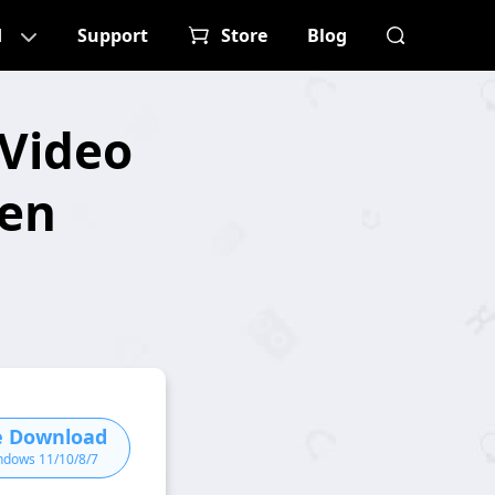
d
Support
Store
Blog
 Video
gen
e Download
ndows 11/10/8/7