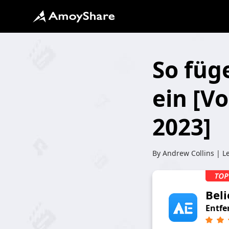
So füge
ein [V
2023]
By
Andrew Collins
| Le
Bel
Entfe