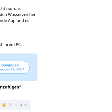
cht nur das
Video Wasserzeichen
nende App und es
uf Ihrem PC.
e Download
Windows 11/10/8/7
inzufügen“