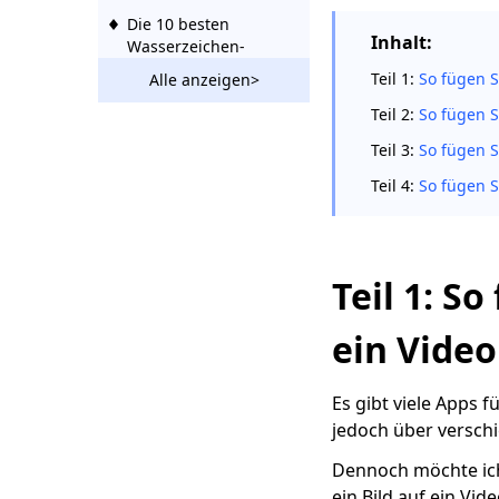
Die 10 besten
Inhalt:
Wasserzeichen-
Entferner-Apps, um
Teil 1:
So fügen S
Alle anzeigen>
Ihre Bemühungen zu
sparen 2023
Teil 2:
So fügen S
Teil 3:
So fügen S
8 Online-/Offline-
Möglichkeiten zum
Teil 4:
So fügen S
Entfernen von Text
aus Videos 2023
4 bewährte
Methoden zum
Teil 1: S
Entfernen von
Bandicam-
ein Video
Wasserzeichen
[kostenlos und
kostenpflichtig]
Es gibt viele Apps 
jedoch über verschi
6 Top-TikTok-
Wasserzeichenentferner
Dennoch möchte ich
auf dem iPhone
ein Bild auf ein Vid