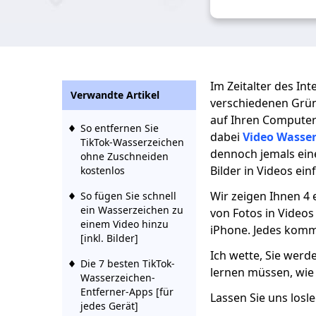
Im Zeitalter des In
Verwandte Artikel
verschiedenen Grün
auf Ihren Computer
So entfernen Sie
dabei
Video Wasse
TikTok-Wasserzeichen
dennoch jemals eine 
ohne Zuschneiden
Bilder in Videos ei
kostenlos
Wir zeigen Ihnen 4
So fügen Sie schnell
ein Wasserzeichen zu
von Fotos in Video
einem Video hinzu
iPhone. Jedes kommt
[inkl. Bilder]
Ich wette, Sie werd
Die 7 besten TikTok-
lernen müssen, wie 
Wasserzeichen-
Entferner-Apps [für
Lassen Sie uns losl
jedes Gerät]