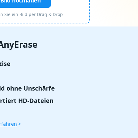
Bild hochladen
n Sie ein Bild per Drag & Drop
 AnyErase
zise
ld ohne Unschärfe
rtiert HD-Dateien
rfahren
>