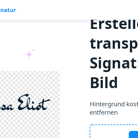
gnatur
Erstel
trans
Signat
Bild
Hintergrund kost
entfernen