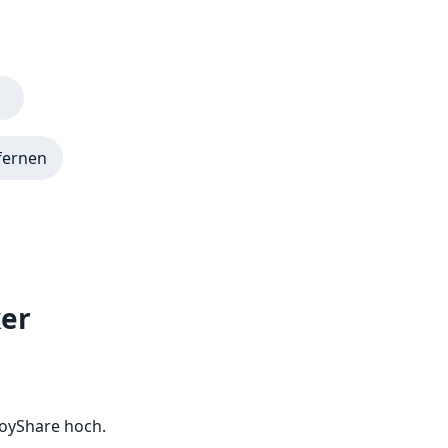
fernen
ker
moyShare hoch.