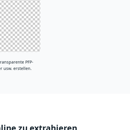
transparente PFP-
Sie können die Zeit beim Bearbeiten aller A
r usw. erstellen.
betriebene Transparentmacher ist in der L
line zu extrahieren