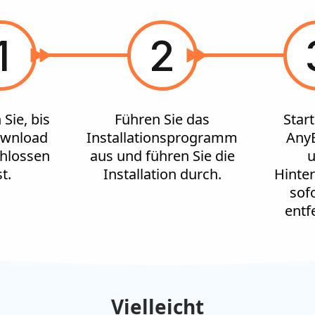
1
2
Sie, bis
Führen Sie das
Start
ownload
Installationsprogramm
AnyE
hlossen
aus und führen Sie die
st.
Installation durch.
Hinte
sofo
entf
Vielleicht