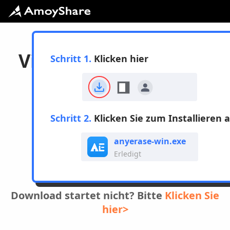
Vielen Dank, dass Sie
Schritt 1.
Klicken hier
AnyErase
heruntergeladen
Schritt 2.
Klicken Sie zum Installieren 
haben
anyerase-win.exe
für Windows
Erledigt
Download startet nicht? Bitte
Klicken Sie
hier>