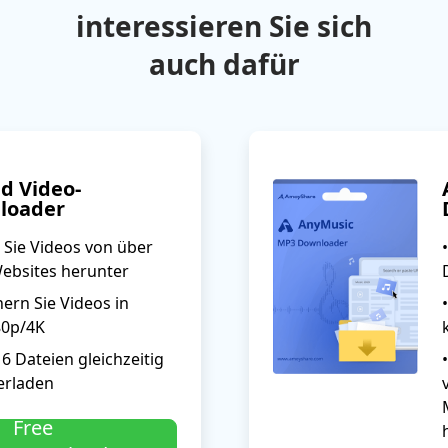
interessieren Sie sich
auch dafür
d Video-
loader
 Sie Videos von über
Websites herunter
hern Sie Videos in
0p/4K
u 6 Dateien gleichzeitig
erladen
Free