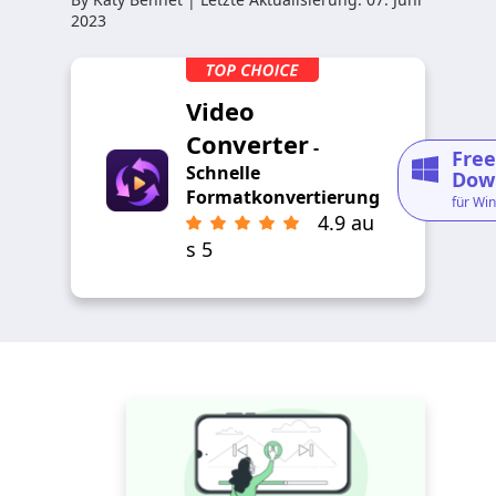
2023
Video
Converter
-
Free
Schnelle
Dow
Formatkonvertierung
für Wi
4.9 au
s 5