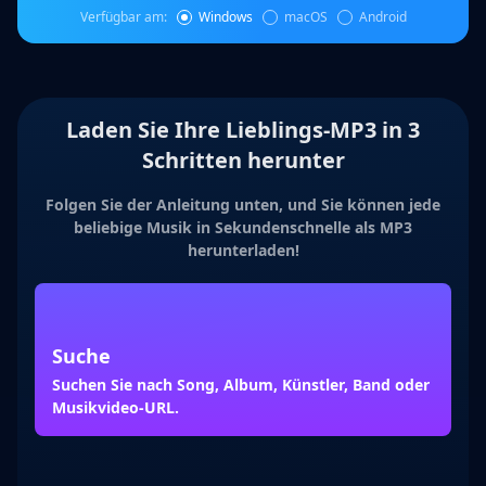
Verfügbar am:
Windows
macOS
Android
Laden Sie Ihre Lieblings-MP3 in 3
Schritten herunter
Folgen Sie der Anleitung unten, und Sie können jede
beliebige Musik in Sekundenschnelle als MP3
herunterladen!
Suche
F
Suchen Sie nach Song, Album, Künstler, Band oder
Sp
Musikvideo-URL.
un