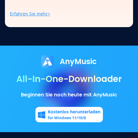
Erfahren Sie mehr>
AnyMusic
All-In-One-Downloader
Beginnen Sie noch heute mit AnyMusic
Kostenlos herunterladen
für Windows 11/10/8