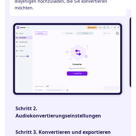
diejenigen hochzuladen, die Sie konvertieren
zu
möchten.
S
Schritt 2.
Audiokonvertierungseinstellungen
S
Schritt 3. Konvertieren und exportieren