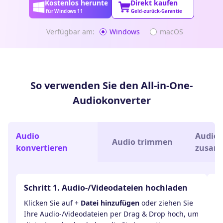
Kostenlos herunterladen
Direkt kaufen
für Windows 11
Geld-zurück-Garantie
Verfügbar am:
Windows
macOS
So verwenden Sie den All-in-One-
Audiokonverter
Audio
Audio
Audio trimmen
konvertieren
zusam
Schritt 1. Audio-/Videodateien hochladen
S
Klicken Sie auf +
Datei hinzufügen
oder ziehen Sie
Kl
Ihre Audio-/Videodateien per Drag & Drop hoch, um
Si