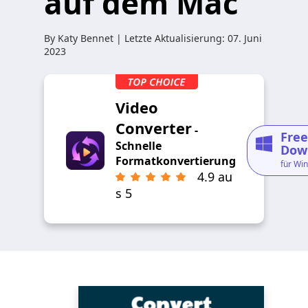
auf dem Mac
By
Katy Bennet
| Letzte Aktualisierung:
07. Juni
2023
Video
Converter
-
Free
Schnelle
Dow
Formatkonvertierung
für Wi
4.9 au
s 5