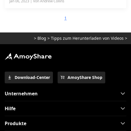
Jan 06, 2023 | Von Andrew Collins
1
>
Blog
>
Tipps zum Herunterladen von Videos
>
D
Download-Center
AmoyShare Shop
Unternehmen
Hilfe
Produkte