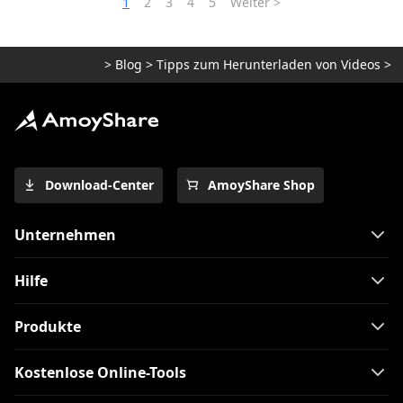
1
2
3
4
5
Weiter >
>
Blog
>
Tipps zum Herunterladen von Videos
>
V
Download-Center
AmoyShare Shop
Unternehmen
Hilfe
Produkte
Kostenlose Online-Tools