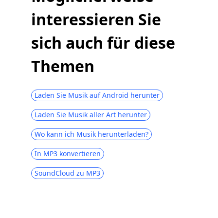
interessieren Sie
2 bemerkenswerte Methoden zum
Herunterladen von Musik auf das iPhone
sich auch für diese
[Top 13] Beste MP3-Downloadseiten 2023
(kostenlos, sicher, schnell)
Themen
OKmusi Bewertung | Beste Seite zum
kostenlosen Download von MP3
Laden Sie Musik auf Android herunter
Laden Sie Musik aller Art herunter
Wo kann ich Musik herunterladen?
In MP3 konvertieren
SoundCloud zu MP3