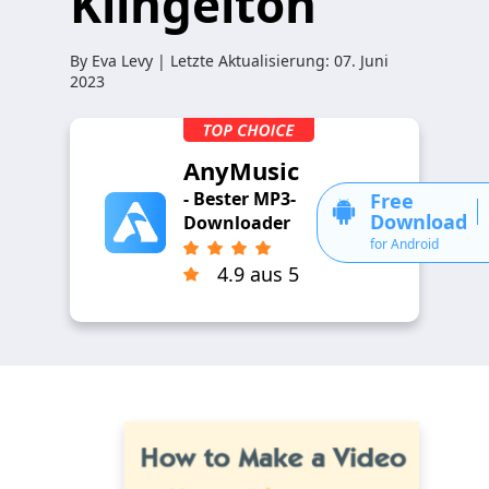
Klingelton
By
Eva Levy
| Letzte Aktualisierung:
07. Juni
2023
AnyMusic
- Bester MP3-
Free
Download
Downloader
for Android
4.9 aus 5