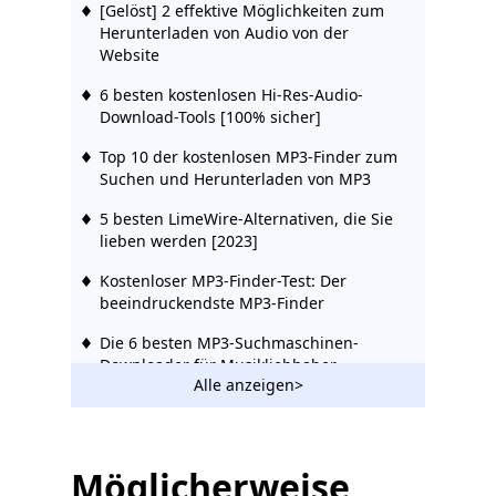
[Gelöst] 2 effektive Möglichkeiten zum
Herunterladen von Audio von der
Website
6 besten kostenlosen Hi-Res-Audio-
Download-Tools [100% sicher]
Top 10 der kostenlosen MP3-Finder zum
Suchen und Herunterladen von MP3
5 besten LimeWire-Alternativen, die Sie
lieben werden [2023]
Kostenloser MP3-Finder-Test: Der
beeindruckendste MP3-Finder
Die 6 besten MP3-Suchmaschinen-
Downloader für Musikliebhaber
Alle anzeigen>
Top 8 Websites für japanische Musik-
Downloads 2023
MP3-Raketenalternativen [Neue Liste
Möglicherweise
2023]