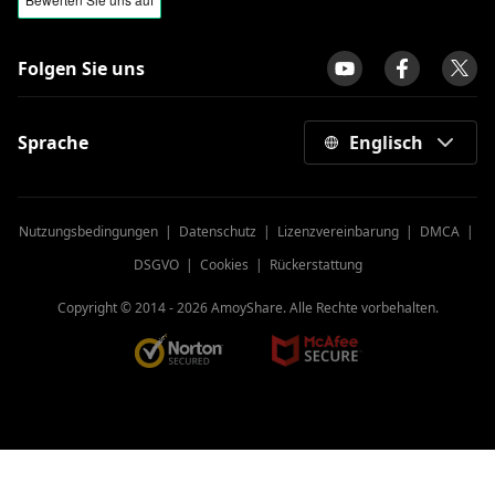
Folgen Sie uns
Sprache
Englisch
Nutzungsbedingungen
|
Datenschutz
|
Lizenzvereinbarung
|
DMCA
|
DSGVO
|
Cookies
|
Rückerstattung
Copyright © 2014 -
2026
AmoyShare. Alle Rechte vorbehalten.