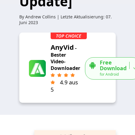
Update]
By
Andrew Collins
| Letzte Aktualisierung:
07.
Juni 2023
AnyVid
-
Bester
Video-
Free
Download
Downloader
for Android
4.9 aus
5