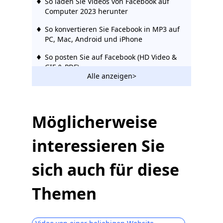
So laden Sie Videos von Facebook auf
Computer 2023 herunter
So konvertieren Sie Facebook in MP3 auf
PC, Mac, Android und iPhone
So posten Sie auf Facebook (HD Video &
GIF & PDF)
Alle anzeigen>
[Kurztipp] So laden Sie Facebook Live-
Videos einfach herunter
10 besten Facebook Video Downloader
Möglicherweise
Chrome [Aktualisiert 2023]
interessieren Sie
[Bewährt] Effektiver Weg, private
Facebook-Videos einfach
herunterzuladen 2023
sich auch für diese
So machen Sie Ihr Facebook privat und
Themen
schützen Ihre Privatsphäre
[Aktualisiert 2023] Die 12 besten
Facebook-Video-Downloader | Versuch