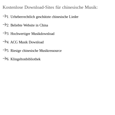
Kostenlose Download-Sites für chinesische Musik:
1. Urheberrechtlich geschützte chinesische Lieder
2. Beliebte Website in China
3. Hochwertiger Musikdownload
4. ACG Musik Download
5. Riesige chinesische Musikressource
6. Klingeltonbibliothek
7. Eine vielversprechende Musikseite
8. Chinesische Musikvideoseite
9. Kostenloser chinesischer MP3-Download
10. Laden Sie chinesische Original-Songs herunter
>
AnyMusic
>
Kostenloser MP3 Finder
>