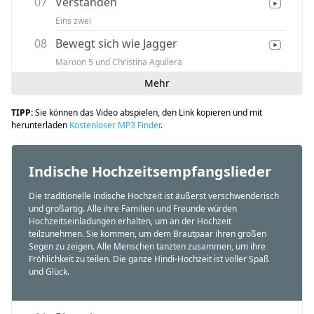
07
Verstanden
Eins zwei
08
Bewegt sich wie Jagger
Maroon 5 und Christina Aguilera
Mehr
TIPP:
Sie können das Video abspielen, den Link kopieren und mit
herunterladen
Kostenloser MP3 Finder
.
Indische Hochzeitsempfangslieder
Die traditionelle indische Hochzeit ist äußerst verschwenderisch
und großartig. Alle ihre Familien und Freunde würden
Hochzeitseinladungen erhalten, um an der Hochzeit
teilzunehmen. Sie kommen, um dem Brautpaar ihren großen
Segen zu zeigen. Alle Menschen tanzten zusammen, um ihre
Fröhlichkeit zu teilen. Die ganze Hindi-Hochzeit ist voller Spaß
und Glück.