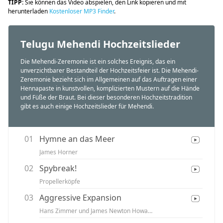
TIPP:
Sie können das Video abspielen, den Link kopieren und mit
herunterladen
Kostenloser MP3 Finder
.
Telugu Mehendi Hochzeitslieder
Die Mehendi-Zeremonie ist ein solches Ereignis, das ein
unverzichtbarer Bestandteil der Hochzeitsfeier ist. Die Mehendi-
Zeremonie bezieht sich im Allgemeinen auf das Auftragen einer
Hennapaste in kunstvollen, komplizierten Mustern auf die Hände
und Füße der Braut. Bei dieser besonderen Hochzeitstradition
gibt es auch einige Hochzeitslieder für Mehendi.
01
Hymne an das Meer
James Horner
02
Spybreak!
Propellerköpfe
03
Aggressive Expansion
Hans Zimmer und James Newton Howard