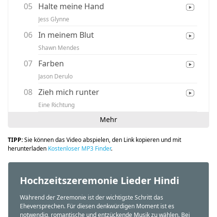
05
Halte meine Hand
Jess Glynne
06
In meinem Blut
Shawn Mendes
07
Farben
Jason Derulo
08
Zieh mich runter
Eine Richtung
Mehr
TIPP:
Sie können das Video abspielen, den Link kopieren und mit
herunterladen
Kostenloser MP3 Finder
.
Hochzeitszeremonie Lieder Hindi
Während der Zeremonie ist der wichtigste Schritt das
Eheversprechen. Für diesen denkwürdigen Moment ist es
notwendig, romantische und entzückende Musik zu wählen. Bei