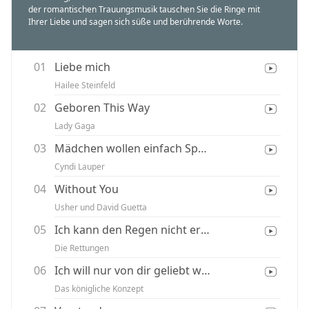
der romantischen Trauungsmusik tauschen Sie die Ringe mit
Ihrer Liebe und sagen sich süße und berührende Worte.
01
Liebe mich
Hailee Steinfeld
02
Geboren This Way
Lady Gaga
03
Mädchen wollen einfach Spaß haben
Cyndi Lauper
04
Without You
Usher und David Guetta
05
Ich kann den Regen nicht ertragen
Die Rettungen
06
Ich will nur von dir geliebt werden
Das königliche Konzept