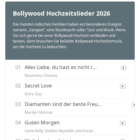
Bollywood Hochzeitslieder 2026
Die meisten indischen Familien haben ein besonderes Ereignis
namens „Sangeet“, eine Musiknacht voller Tanz und Musik. Wenn
Sie sich gerne bei einer Bollywood-Hochzeit verkleiden und
tanzen, dann brauchen Sie beliebte Bollywood-Hochzeitsmusik,
um die Hochzeit zu beleuchten.
01
Alles Liebe, du hast es nicht richtig gemacht
Rosemary Clooney
02
Secret Love
Doris Day
03
Diamanten sind der beste Freund eines Mädchens
Marilyn Monroe
04
Guten Morgen
Gene Kelly, Debbie Reynolds und Donald O'Conner