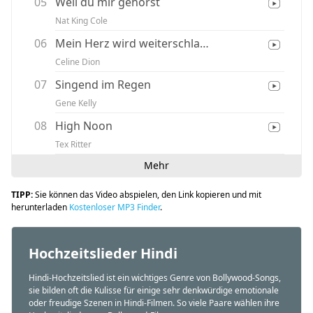
05
Weil du mir gehörst
Nat King Cole
06
Mein Herz wird weiterschlagen
Celine Dion
07
Singend im Regen
Gene Kelly
08
High Noon
Tex Ritter
Mehr
TIPP:
Sie können das Video abspielen, den Link kopieren und mit
herunterladen
Kostenloser MP3 Finder
.
Hochzeitslieder Hindi
Hindi-Hochzeitslied ist ein wichtiges Genre von Bollywood-Songs,
sie bilden oft die Kulisse für einige sehr denkwürdige emotionale
oder freudige Szenen in Hindi-Filmen. So viele Paare wählen ihre