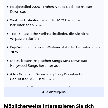
Neujahrslied 2026 - Frohes Neues Lied kostenloser
Download
Weihnachtslieder für Kinder MP3 kostenlos
herunterladen (2026)
Top 15 klassische Weihnachtslieder, die Sie nicht
verpassen dürfen
Pop-Weihnachtslieder Weihnachtslieder herunterladen
2026
Die 50 besten englischen Songs MP3-Download
Hollywood-Songs herunterladen
Alles Gute zum Geburtstag Song Download -
Geburtstag MP3 Liste 2026
Top 10 christliche Weihnachtslieder kostenloser
Alle anzeigen>
Download
Top 10 chinesische Musik-Websites - Chinesische
Möglicherweise interessieren Sie sich
Musik kostenlos herunterladen