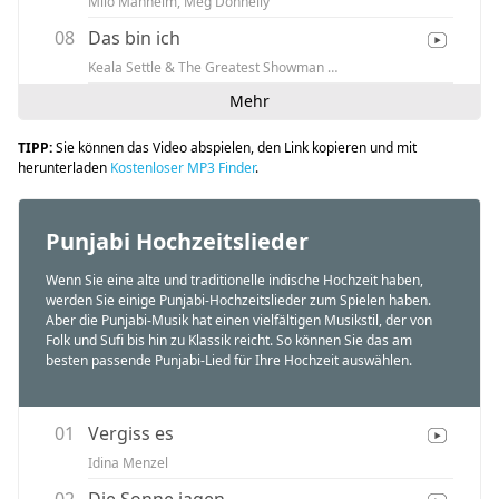
Milo Manheim, Meg Donnelly
08
Das bin ich
Keala Settle & The Greatest Showman Ensemble
Mehr
TIPP:
Sie können das Video abspielen, den Link kopieren und mit
herunterladen
Kostenloser MP3 Finder
.
Punjabi Hochzeitslieder
Wenn Sie eine alte und traditionelle indische Hochzeit haben,
werden Sie einige Punjabi-Hochzeitslieder zum Spielen haben.
Aber die Punjabi-Musik hat einen vielfältigen Musikstil, der von
Folk und Sufi bis hin zu Klassik reicht. So können Sie das am
besten passende Punjabi-Lied für Ihre Hochzeit auswählen.
01
Vergiss es
Idina Menzel