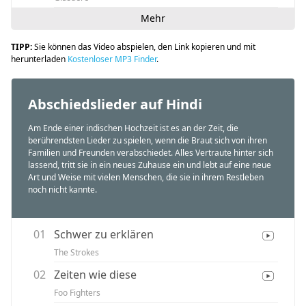
Mehr
TIPP:
Sie können das Video abspielen, den Link kopieren und mit
herunterladen
Kostenloser MP3 Finder
.
Abschiedslieder auf Hindi
Am Ende einer indischen Hochzeit ist es an der Zeit, die
berührendsten Lieder zu spielen, wenn die Braut sich von ihren
Familien und Freunden verabschiedet. Alles Vertraute hinter sich
lassend, tritt sie in ein neues Zuhause ein und lebt auf eine neue
Art und Weise mit vielen Menschen, die sie in ihrem Restleben
noch nicht kannte.
01
Schwer zu erklären
The Strokes
02
Zeiten wie diese
Foo Fighters