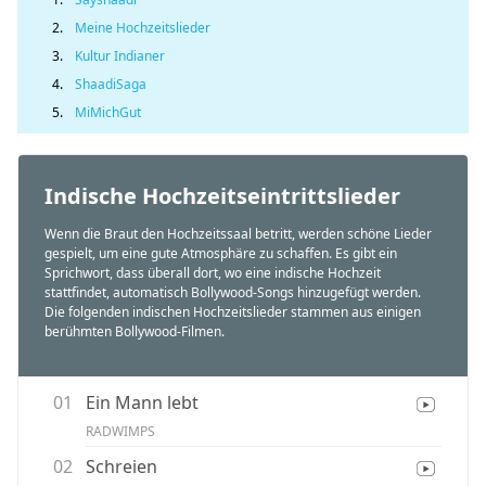
2.
Meine Hochzeitslieder
3.
Kultur Indianer
4.
ShaadiSaga
5.
MiMichGut
Indische Hochzeitseintrittslieder
Wenn die Braut den Hochzeitssaal betritt, werden schöne Lieder
gespielt, um eine gute Atmosphäre zu schaffen. Es gibt ein
Sprichwort, dass überall dort, wo eine indische Hochzeit
stattfindet, automatisch Bollywood-Songs hinzugefügt werden.
Die folgenden indischen Hochzeitslieder stammen aus einigen
berühmten Bollywood-Filmen.
01
Ein Mann lebt
RADWIMPS
02
Schreien