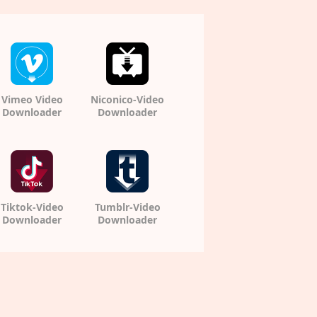
Vimeo Video
Niconico-Video
Downloader
Downloader
Tiktok-Video
Tumblr-Video
Downloader
Downloader