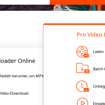
Pro Video
Laden 
loader Online
Batch
 Reddit herunter, um MP4
Unbeg
 Video-Download
Eingeb