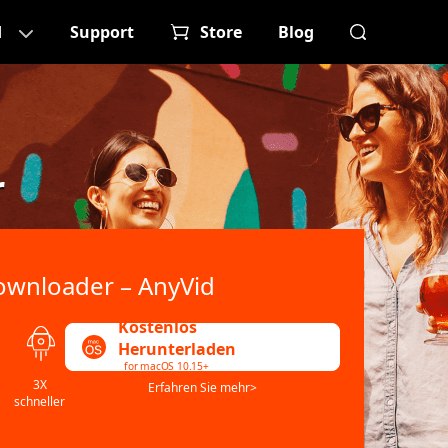
d
Support
Store
Blog
r
ownloader – AnyVid
Kostenlos
Herunterladen
for macOS 10.15+
3X
Erfahren Sie mehr>
schneller