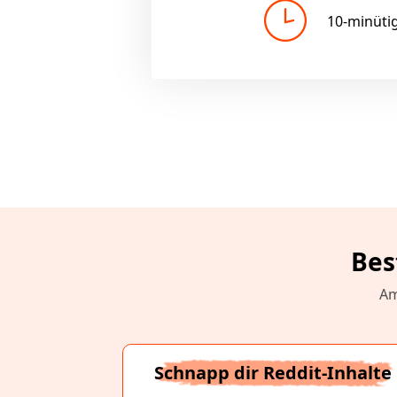
10-minüti
Bes
Am
Schnapp dir Reddit-Inhalte