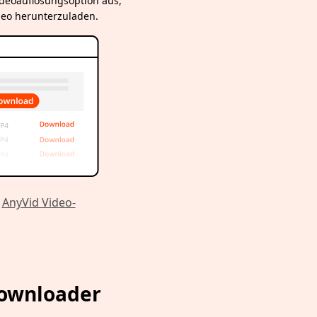
ideoauflösungsoption aus,
deo herunterzuladen.
e
AnyVid Video-
Downloader