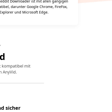
 Reddit Downloader ist mit allen gängigen
ibel, darunter Google Chrome, FireFox,
 Explorer und Microsoft Edge.
r
id
t kompatibel mit
n AnyVid.
nd sicher