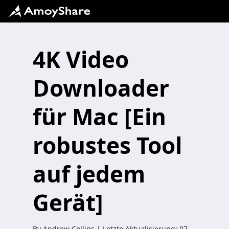
4K Video
Downloader
für Mac [Ein
robustes Tool
auf jedem
Gerät]
By
Andrew Collins
| Letzte Aktualisierung:
07.