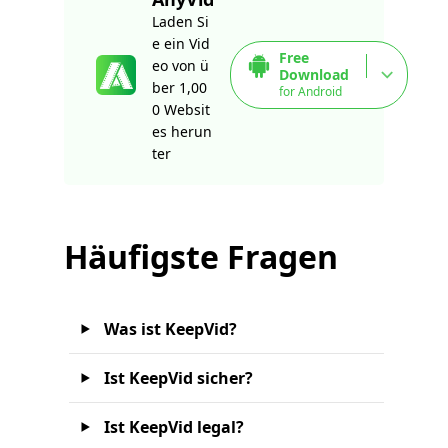
Laden Si
e ein Vid
Free
eo von ü
Download
ber 1,00
for Android
0 Websit
es herun
ter
Häufigste Fragen
Was ist KeepVid?
Ist KeepVid sicher?
Ist KeepVid legal?