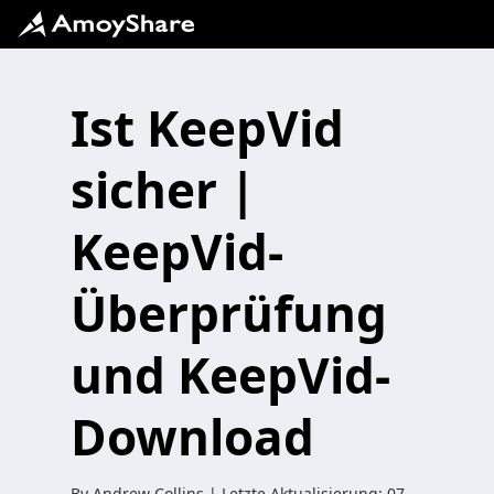
Ist KeepVid
sicher |
KeepVid-
Überprüfung
und KeepVid-
Download
By
Andrew Collins
| Letzte Aktualisierung:
07.