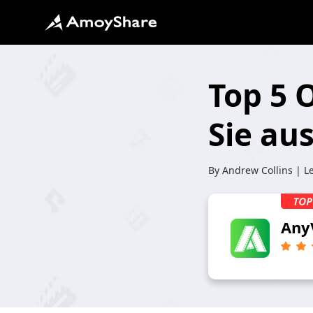
Top 5 O
Sie au
By
Andrew Collins
| Le
Any