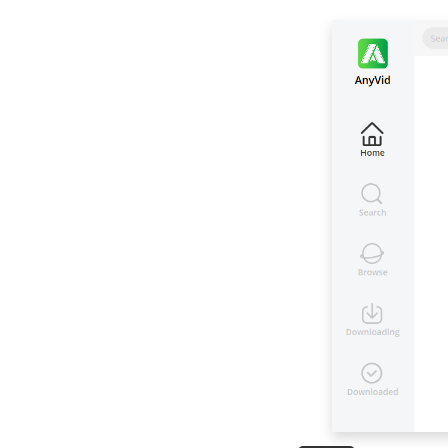
Herunterladen aller
Videos
[Gelöst] Laden Sie
Online-Videos auf
mehreren Geräten
herunter
Kostenloser Video-
Downloader online:
Laden Sie jedes Video
online herunter
Die 5 wichtigsten
Online-Tools, mit
denen Sie Videos
online abrufen
können
Top 6 Video-
Downloader zum
Herunterladen von
Webvideos