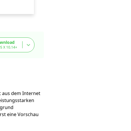
ownload
S X 10.14+
t aus dem Internet
leistungsstarken
rgrund
rst eine Vorschau