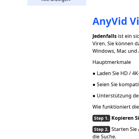
jeden Video-
Download
AnyVid V
Laden Sie HTML5-
Videos mit 2
Methoden aus einem
Jedenfalls
ist ein s
beliebigen Browser
Viren. Sie können d
herunter
Windows, Mac und 
Flash Video
Hauptmerkmale
Downloader: Nur 2
Schritte zum
● Laden Sie HD / 4K
Aufnehmen von
Videos
● Seien Sie kompat
Der kostenlose
● Unterstützung d
Online-Video-
Downloader, den Sie
Wie funktioniert die
2023 verwenden
sollten
Kopieren S
Bester Firefox Video
Starten Sie
Downloader zum
die Suche.