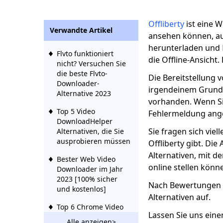
Offliberty
ist eine 
Verwandte Artikel
ansehen können, auc
herunterladen und
Flvto funktioniert
die Offline-Ansicht
nicht? Versuchen Sie
die beste Flvto-
Die Bereitstellung 
Downloader-
irgendeinem Grund e
Alternative 2023
vorhanden. Wenn Si
Top 5 Video
Fehlermeldung ange
DownloadHelper
Sie fragen sich viel
Alternativen, die Sie
ausprobieren müssen
Offliberty gibt. Die A
Alternativen, mit de
Bester Web Video
online stellen könn
Downloader im Jahr
2023 [100% sicher
Nach Bewertungen un
und kostenlos]
Alternativen auf.
Top 6 Chrome Video
Lassen Sie uns eine
Downloader - Für
Alle anzeigen>