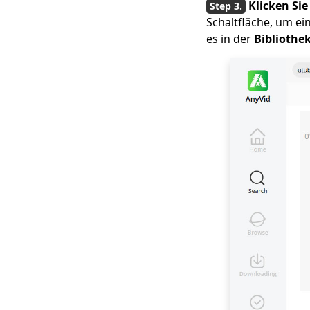
Klicken Si
6 Bester Videosucher
Schaltfläche, um e
und Downloader [App
es in der
Bibliothe
& Online]
8 fantastische
Möglichkeiten zum
mühelosen
Herunterladen von
Internetvideos
SaveFrom Alternative
| Fix SaveFrom Net
funktioniert nicht
5 besten Online-
Video-Downloader,
die Sie kennen
müssen (2023)
Ist Apowersoft sicher?
Beste Alternative zu
Apowersoft 2023