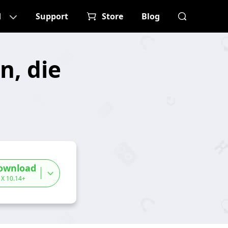
d
Support
Store
Blog
n, die
ownload
 X 10.14+