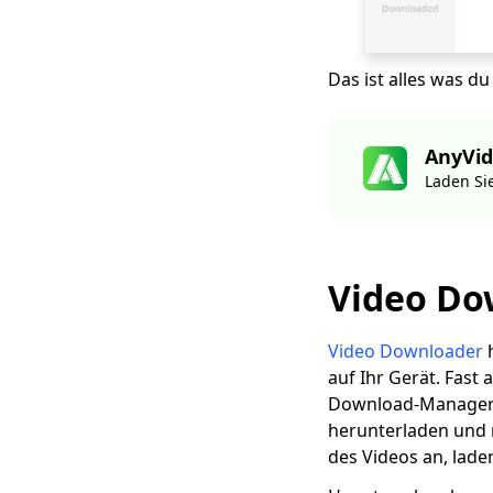
Ist Flvto sicher? |
Beste Alternative zu
Flvto 2023
Das ist alles was du
Bester Browser Video
Downloader zum
Speichern von
AnyVid
Online-Videos [2023]
Laden Si
Ist 9xbuddy sicher?
Die 6 besten
9xbuddy-Alternativen
zum Speichern von
Video Do
Videos
So laden Sie Videos
auf das iPhone
Video Downloader
h
herunter [2 bewährte
auf Ihr Gerät. Fast
Methoden]
Download-Manager 
herunterladen und m
Die 6 besten
kostenlosen
des Videos an, laden
Downloadseiten für