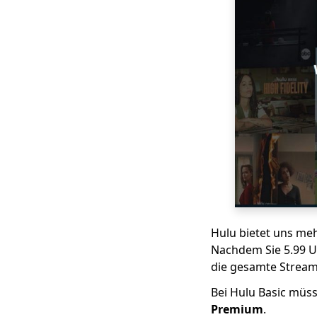
[2023]
Disney Plus gegen
Netflix: Umfassender
Vergleich [2023]
Philo vs Sling: 5
Dinge, die du nicht
verpassen solltest
[2023]
Mixer vs Twitch [Wie
man kostenlose
Spielevideos
herunterlädt]
Fubo vs Sling:
Welches ist die beste
Hulu bietet uns mehr
Alternative zu Kabel
Nachdem Sie 5.99 U
die gesamte Stream
Amazon Prime gegen
Netflix: Video-
Bei Hulu Basic müss
Streaming-Erfahrung
Premium
.