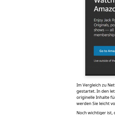
Top 10
FirstRowSports-
Alternativen, die Sie
kennen müssen
Beste Cartoon-Sites
zum Anschauen von
Cartoons in 1080p
[2023]
Erstaunliche
YesMovies-
Alternativen zum
Ansehen von Filmen
[2023]
9 Beste WatchSeries-
Im Vergleich zu Ne
Alternative zum
Anschauen von
gestartet. In den l
Fernsehserien
originelle Inhalte 
werden Sie leicht 
Top 10 CouchTuner-
Alternativen, die 2023
Noch wichtiger ist, 
funktionieren