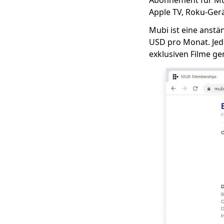
Abonnement für Mub
Apple TV, Roku-Ger
Top 10 KimCartoon
Alternativen zum
Mubi ist eine anstän
Anschauen von
USD pro Monat. Jede
Cartoons 2023
exklusiven Filme g
Top 10 Terrarium TV
Alternativen | 2023
Neueste
Top 6 kostenlose Sites
wie 123Movies [2023]
Top 5 koreanische
Drama-Websites mit
englischen
Untertiteln, die Sie
lieben werden
Top 6 Primewire-
Alternativen [Beste
kostenlose Websites
wie Primewire]