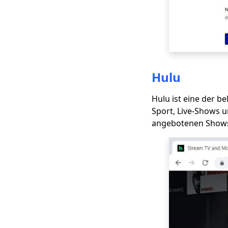
Beste Websites wie
Udemy für E-Learning
[2023]
Top 5 TVMuse
Alternative
[Herunterladen von
Hulu
Filmen]
Hulu ist eine der be
Beste Websites wie
Sport, Live-Shows u
SolarMovie zum
Ansehen und
angebotenen Shows 
Herunterladen von
Filmen
Hulu vs Amazon
Prime: All-Inclusive-
Vergleich [2023]
Top 5 Sites wie Tubi
TV: Kostenlose
Online-Filme Sites