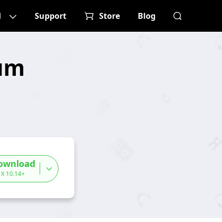
d
Support
Store
Blog
zum
ownload
 X 10.14+