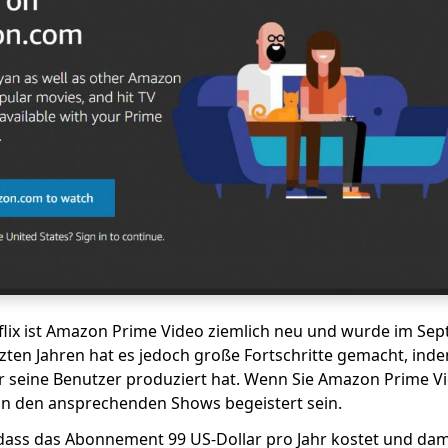
tflix ist Amazon Prime Video ziemlich neu und wurde im Se
etzten Jahren hat es jedoch große Fortschritte gemacht, in
für seine Benutzer produziert hat. Wenn Sie Amazon Prime 
von den ansprechenden Shows begeistert sein.
dass das Abonnement 99 US-Dollar pro Jahr kostet und damit 