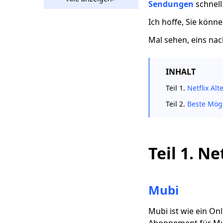
Sendungen
schnell
für dein Geld (2023
Guide)
Ich hoffe, Sie könne
Hulu vs Sling |
Mal sehen, eins na
Welches ist besser
Hulu oder Sling
DLive vs Twitch:
INHALT
Streaming und
Teil 1.
Netflix Alt
Ansehen von
Videospielen
Teil 2.
Beste Mög
10 besten Popcorn-
Zeitalternativen auf
allen Plattformen
Teil 1. N
Websites wie Vumoo:
Kostenlose und
stabile Video-
Streaming-Websites
Mubi
Websites wie FMovies
Mubi ist wie ein On
| Download von
FMovies Alternatives