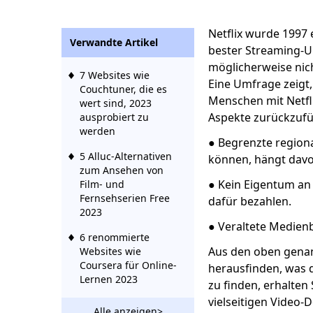
Netflix wurde 1997 
Verwandte Artikel
bester Streaming-Un
möglicherweise nich
7 Websites wie
Eine Umfrage zeigt,
Couchtuner, die es
Menschen mit Netfli
wert sind, 2023
Aspekte zurückzufüh
ausprobiert zu
werden
● Begrenzte regiona
5 Alluc-Alternativen
können, hängt davon
zum Ansehen von
● Kein Eigentum an
Film- und
Fernsehserien Free
dafür bezahlen.
2023
● Veraltete Medienb
6 renommierte
Aus den oben genann
Websites wie
Coursera für Online-
herausfinden, was di
Lernen 2023
zu finden, erhalten
vielseitigen Video-
Hulu vs Netflix: Knall
Alle anzeigen>