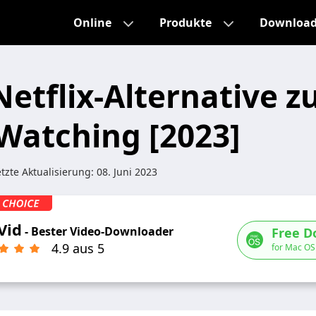
Online
Produkte
Downloa
Netflix-Alternative 
Watching [2023]
tzte Aktualisierung:
08. Juni 2023
Vid
- Bester Video-Downloader
Free D
4.9 aus 5
for Mac OS