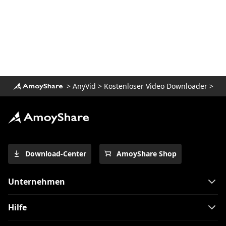
Die 5 besten koreanischen Drama-
Websites mit englischen Untertiteln, die
Sie lieben werden
Die 4 besten Alternativen zu Sling TV
(bereit zum Kabelfernsehen)
6 beste Twitch-Alternativen – Streaming-
>
AnyVid
>
Kostenloser Video Downloader
>
Sites wie Twitch
Beste Hulu-Alternative für Live-TV-
Streaming
Die 4 besten PlayStation Vue-Alternativen
für Video-Streaming
Download-Center
AmoyShare Shop
Fubo vs. Sling: Was ist die beste
Alternative zum Kabel?
Unternehmen
Hulu vs. Sling | Was ist besser: Hulu
oder Sling
Hilfe
Amazon Prime vs. Netflix: Video-