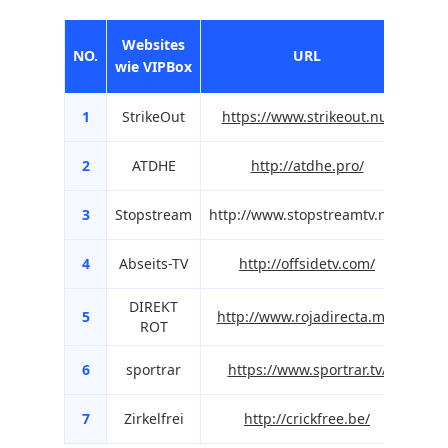
Websites
NO.
URL
wie VIPBox
1
StrikeOut
https://www.strikeout.nu/
2
ATDHE
http://atdhe.pro/
3
Stopstream
http://www.stopstreamtv.net/
4
Abseits-TV
http://offsidetv.com/
DIREKT
5
http://www.rojadirecta.me/
ROT
6
sportrar
https://www.sportrar.tv/
7
Zirkelfrei
http://crickfree.be/