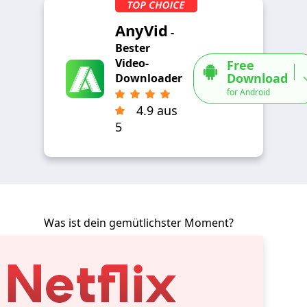
AnyVid
-
Bester
Video-
Free
Download
Downloader
for Android
4.9 aus
5
Was ist dein gemütlichster Moment?