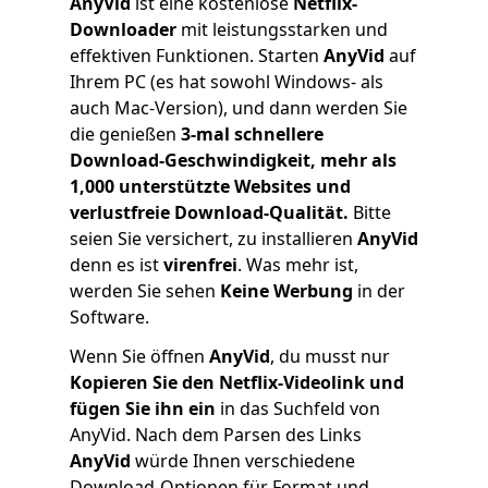
AnyVid
ist eine kostenlose
Netflix-
Downloader
mit leistungsstarken und
effektiven Funktionen. Starten
AnyVid
auf
Ihrem PC (es hat sowohl Windows- als
auch Mac-Version), und dann werden Sie
die genießen
3-mal schnellere
Download-Geschwindigkeit, mehr als
1,000 unterstützte Websites und
verlustfreie Download-Qualität.
Bitte
seien Sie versichert, zu installieren
AnyVid
denn es ist
virenfrei
. Was mehr ist,
werden Sie sehen
Keine Werbung
in der
Software.
Wenn Sie öffnen
AnyVid
, du musst nur
Kopieren Sie den Netflix-Videolink und
fügen Sie ihn ein
in das Suchfeld von
AnyVid. Nach dem Parsen des Links
AnyVid
würde Ihnen verschiedene
Download-Optionen für Format und