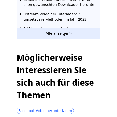
allen gewünschten Downloader herunter
Ustream-Video herunterladen: 2
umsetzbare Methoden im Jahr 2023
2 Möglichkeiten zum kostenlosen
Alle anzeigen>
Herunterladen von Vevo-Videos 2023
Der erstaunliche Rutube Downloader,
den Sie 2023 verwenden sollten
Möglicherweise
Wie man Bilibili Video ohne Aufwand
herunterlädt [2023]
interessieren Sie
Hotstar Video Downloader | Laden Sie
Hotstar-Videos einfach herunter
sich auch für diese
Social Media Downloader: Speichern Sie
Themen
Videos von beliebten Websites
123Movies Downloader | Jetzt von
123Movies herunterladen
Facebook Video herunterladen
Beste und kostenlose Video-Download-