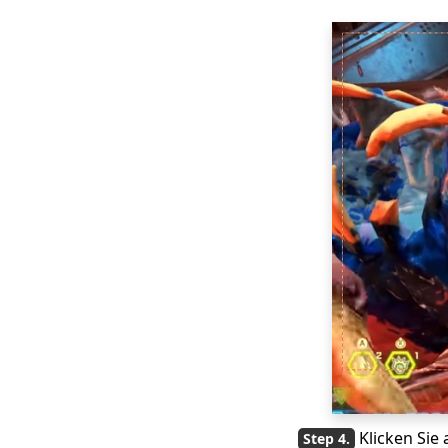
[6 detaillierte Tipps]
Die besten Methoden
zum Erstellen eines
GIFs aus einem Video
Die praktikabelsten
Möglichkeiten zum
Aufnehmen von
Discord-Audio [Alle
Plattformen]
Bildschirmaufnahme
unter Windows 11 –
einfache und
effektive Schritte
Wie konvertiere ich
Zoom-Aufnahmen in
MP4? [Leitfäden 2023]
Wie zeichnet man
eine Präsentation auf
Klicken Sie