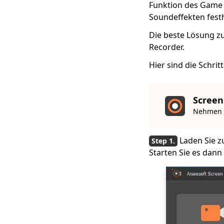
Funktion des Game 
Bildschirmrekorder
Soundeffekten festh
für Windows 10, der
für Sie verfügbar ist
Die beste Lösung z
Recorder.
Teach by Doing: Wie
nimmt Audacity
Hier sind die Schri
Computer-Audio auf?
VLC-
Bildschirmaufnahme:
Screen
Bildschirmaufnahme
Nehmen S
kann eine einfache
Aufgabe sein
Laden Sie z
5 einfache Methoden
Starten Sie es dan
zum Aufzeichnen von
Twitch-Streams auf
dem Computer
4 beste
Möglichkeiten, um
Switch-Gameplay
einfach in HD