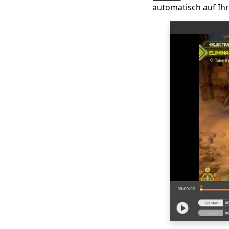
Zoom auf? [Schritt für
automatisch auf Ih
Schritt]
Die 9 besten
Möglichkeiten zum
Aufnehmen von
Streaming-Videos auf
PC/Mac/Mobilgerät
So zeichnen Sie ein
Teams-Meeting als
Gastgeber oder Gast
auf