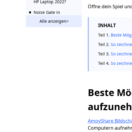
HP Laptop 2022?
Öffne dein Spiel un
Noise Gate in
Audacity:
Alle anzeigen>
Möglichkeiten zur
INHALT
Installation und
Teil 1.
Beste Mög
Verwendung
Teil 2.
So zeichne
Schnelle
Möglichkeiten zum
Teil 3.
So zeichn
Screenshot auf einem
Teil 4.
So zeichn
ASUS-Laptop
Beste
Bildschirmaufzeichnungssoftware
[Aktualisiert 2023]
Beste Mö
Schnelle und
einfache Anleitung
aufzune
zum Aufzeichnen von
Netflix [Updates
AmoyShare Bildsch
2023]
Computern aufnehme
Der beste