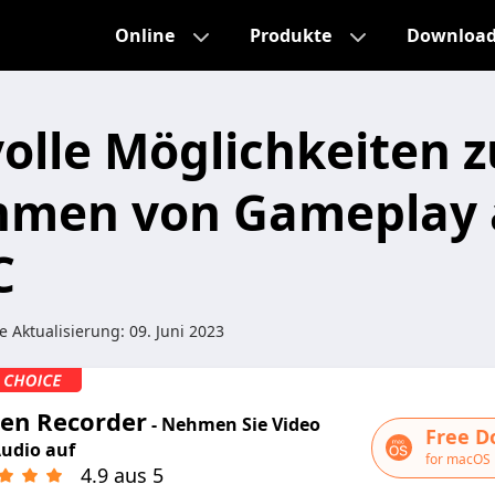
Online
Produkte
Downloa
volle Möglichkeiten 
hmen von Gameplay 
C
e Aktualisierung:
09. Juni 2023
een Recorder
- Nehmen Sie Video
Free D
udio auf
for macOS 
4.9 aus 5