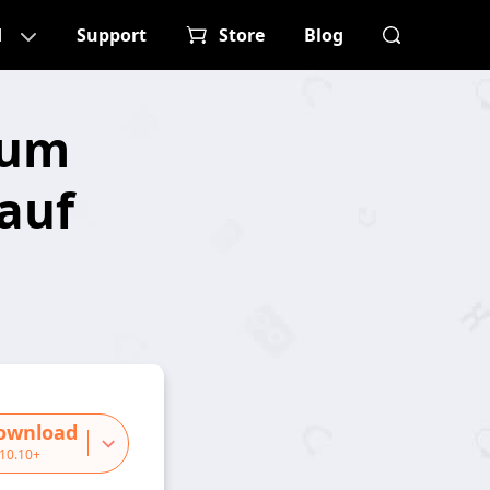
d
Support
Store
Blog
zum
auf
ownload
10.10+