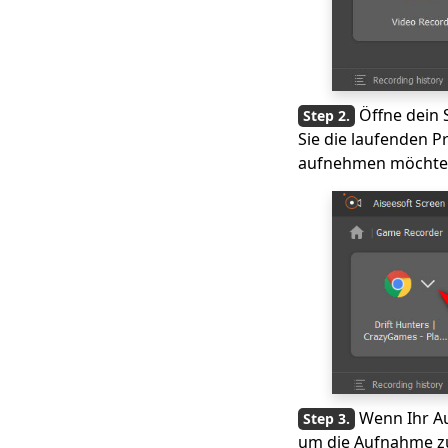
aufzunehmen
Effiziente
Möglichkeiten, um zu
beheben, dass
Shadowplay unter
Öffne dein 
Windows nicht
Sie die laufenden P
aufzeichnet
aufnehmen möchten, 
So zeichnen Sie
Minecraft auf: Die
einfachsten Tutorials,
die Sie ausprobieren
sollten
8 zuverlässige
Möglichkeiten,
Computer-Audio
kostenlos
aufzunehmen
Wenn Ihr Au
So machen Sie Zoom-
Bildschirmaufnahmen
um die Aufnahme z