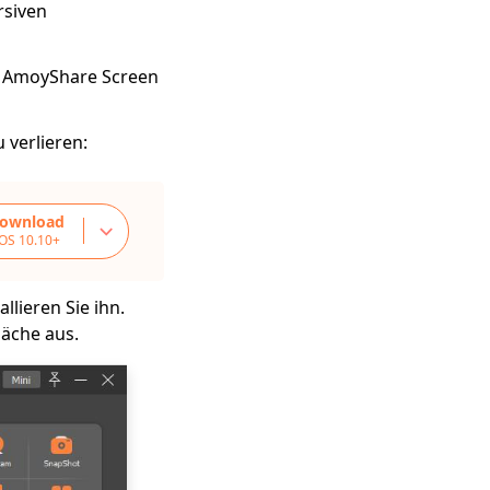
rsiven
n AmoyShare Screen
 verlieren:
Download
OS 10.10+
lieren Sie ihn.
läche aus.