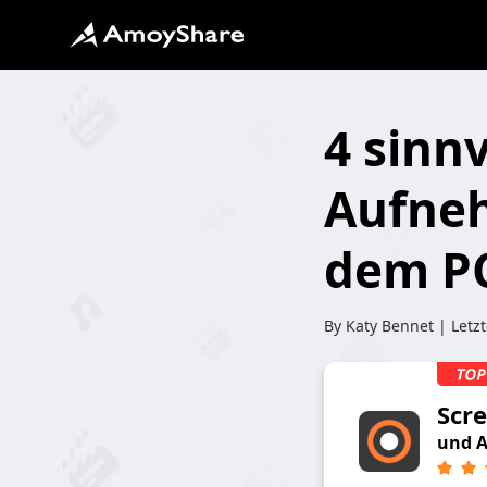
4 sinn
Aufne
dem P
By
Katy Bennet
| Letzt
Scr
und A